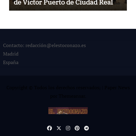
de Víctor Puerto de Ciudad Real y
el gran momento de Luque y
Navalón
Contacto: redacción@elestoconazo.es
Madrid
España
Copyright © Todos los derechos reservados¡
|
Paper News
por
Themeansar
.