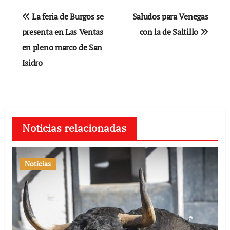
Navegación
La feria de Burgos se
Saludos para Venegas
de
presenta en Las Ventas
con la de Saltillo
en pleno marco de San
entradas
Isidro
Noticias relacionadas
Noticias