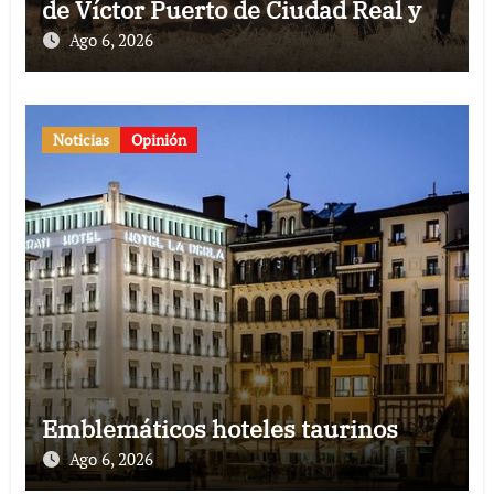
de Víctor Puerto de Ciudad Real y el
gran momento de Luque y Navalón
Ago 6, 2026
Noticias
Opinión
Emblemáticos hoteles taurinos
Ago 6, 2026