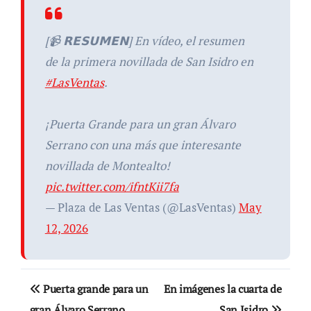
[📹 𝗥𝗘𝗦𝗨𝗠𝗘𝗡] En vídeo, el resumen
de la primera novillada de San Isidro en
#LasVentas
.
¡Puerta Grande para un gran Álvaro
Serrano con una más que interesante
novillada de Montealto!
pic.twitter.com/ifntKii7fa
— Plaza de Las Ventas (@LasVentas)
May
12, 2026
Navegación
Puerta grande para un
En imágenes la cuarta de
de
gran Álvaro Serrano
San Isidro