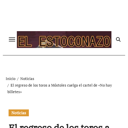
Ir
al
contenido
Inicio
Noticias
El regreso de los toros a Móstoles cuelga el cartel de «No hay
billetes»
Noticias
El regreso de los toros a