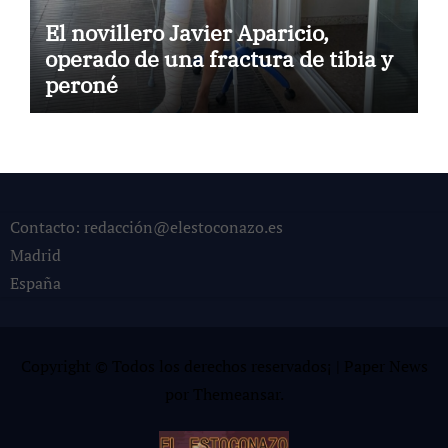
El novillero Javier Aparicio,
operado de una fractura de tibia y
peroné
Contacto: redacción@elestoconazo.es
Madrid
España
Copyright © Todos los derechos reservados¡
|
Paper News
por
Themeansar
.