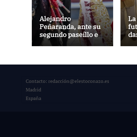
Alejandro
La
Peñaranda, ante su
fu
segundo paseíllo en
da
Las Ventas esta
He
temporada
Contacto: redacción@elestoconazo.es
Madrid
España