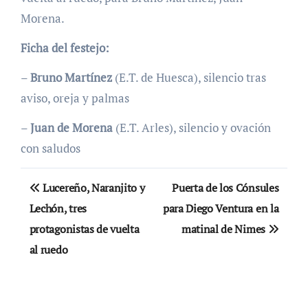
Morena.
Ficha del festejo:
–
Bruno Martínez
(E.T. de Huesca), silencio tras
aviso, oreja y palmas
–
Juan de Morena
(E.T. Arles), silencio y ovación
con saludos
Navegación
Lucereño, Naranjito y
Puerta de los Cónsules
de
Lechón, tres
para Diego Ventura en la
protagonistas de vuelta
matinal de Nimes
entradas
al ruedo