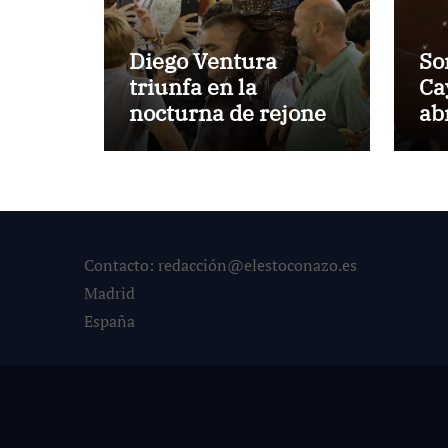
Diego Ventura
So
triunfa en la
Ca
nocturna de rejones
ab
de El Puerto
Ma
Contacto: redacción@elestoconazo.es
Madrid
España