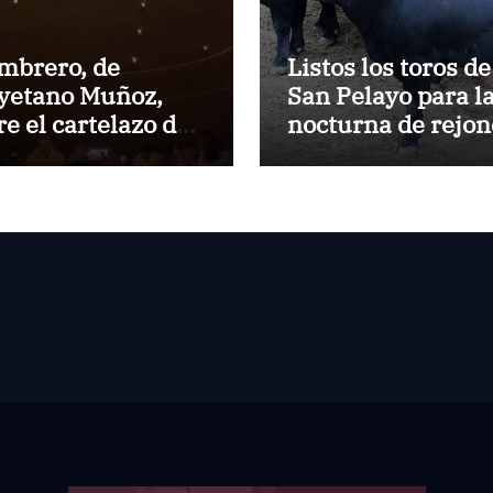
mbrero, de
Listos los toros de
yetano Muñoz,
San Pelayo para l
re el cartelazo de
nocturna de rejon
rbella
en El Puerto