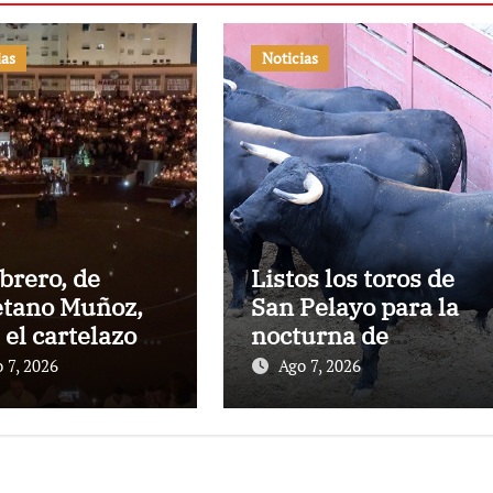
ias
Noticias
rero, de
Listos los toros de
tano Muñoz,
San Pelayo para la
 el cartelazo de
nocturna de
ella
rejones en El
 7, 2026
Ago 7, 2026
Puerto