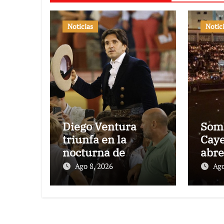
Noticias
Notic
Diego Ventura
Somb
triunfa en la
Caye
nocturna de
abre
rejones de El
Marb
Ago 8, 2026
Ago
Puerto