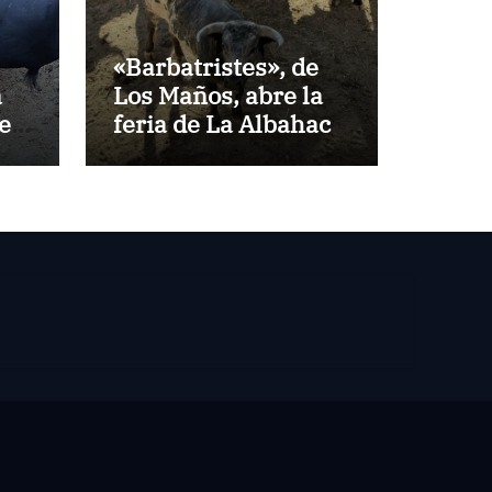
«Barbatristes», de
a
Los Maños, abre la
es
feria de La Albahaca
de Huesca