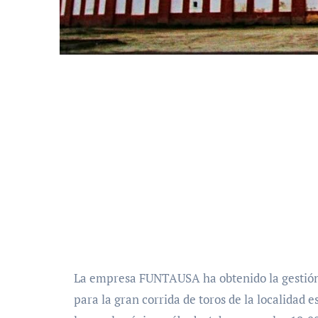
La empresa FUNTAUSA ha obtenido la gestión de la plaza de toros de Trujillo y ya ha anunciado el cartel
para la gran corrida de toros de la localidad