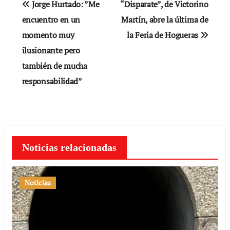
Jorge Hurtado: ”Me
“Disparate”, de Victorino
de
encuentro en un
Martín, abre la última de
momento muy
la Feria de Hogueras
entradas
ilusionante pero
también de mucha
responsabilidad”
Noticias relacionadas
Noticias