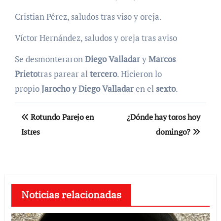
Cristian Pérez, saludos tras viso y oreja.
Víctor Hernández, saludos y oreja tras aviso
Se desmonteraron
Diego Valladar
y
Marcos
Prieto
tras parear al
tercero
. Hicieron lo
propio
Jarocho y Diego Valladar
en el
sexto
.
Navegación
Rotundo Parejo en
¿Dónde hay toros hoy
de
Istres
domingo?
entradas
Noticias relacionadas