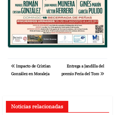
Navegación
Impacto de Cristian
Entrega a Jandilla del
de
González en Moraleja
premio Feria del Toro
entradas
Noticias relacionadas