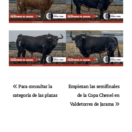
Navegación
Para consultar la
Empiezan las semifinales
de
categoría de las plazas
de la Copa Chenel en
Valdetorres de Jarama
entradas