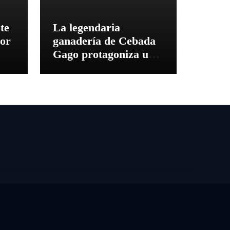
te
La legendaria
dor
ganadería de Cebada
Gago protagoniza una
cita inédita en
Calamocha