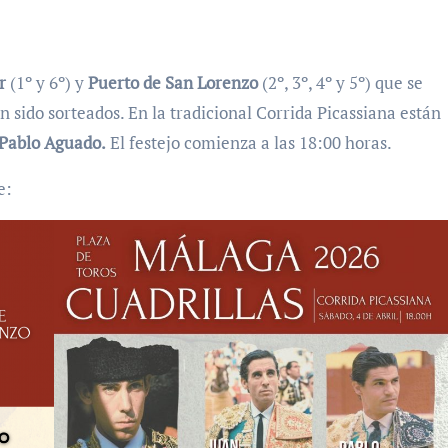
r
(1º y 6º) y
Puerto de San Lorenzo
(2º, 3º, 4º y 5º) que se
 sido sorteados. En la tradicional Corrida Picassiana están
Pablo Aguado.
El festejo comienza a las 18:00 horas.
e: