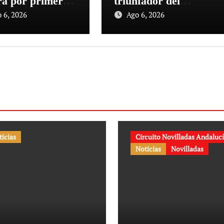
ará por primera
triunfador del
n la Plaza de
Circuito de
 6, 2026
Ago 6, 2026
s de Cehegín en
Novilladas de
rrida
Andalucía 2026
emorativa de su
aniversario
ticias
Circuito Novilladas Andaluc
Noticias
Novilladas