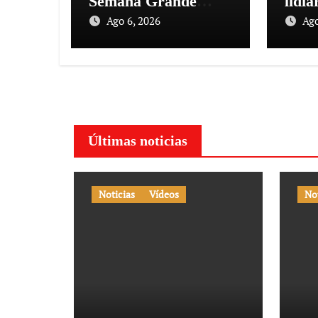
Semana Grande
lidi
Donostiarra
vez e
Ago 6, 2026
Ago
Toro
la co
conm
125 
Últimas noticias
Noticias
Vídeos
No