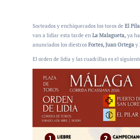
Sorteados y enchiquerados los toros de
El Pila
van a lidiar esta tarde en
La Malagueta,
ya han
anunciados los diestros
Fortes, Juan Ortega
y
El orden de lidia y las cuadrillas es el siguient