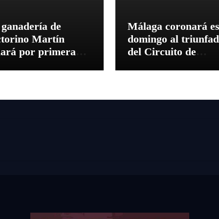
 ganadería de
Málaga coronará es
ctorino Martín
domingo al triunfa
diará por primera
del Circuito de
 en la Plaza de
Novilladas de
ros de Cehegín en la
Andalucía 2026
rrida
nmemorativa de su
5 aniversario