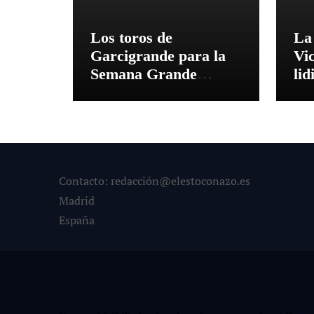
Los toros de
La
Garcigrande para la
Vi
Semana Grande
li
Donostiarra
vez
To
co
co
12
Contacto: redacción@elestoconazo.es
Madrid
España