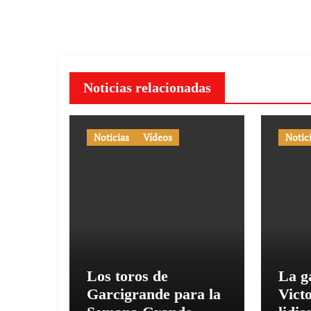
entradas
Noticias relacionadas
Noticias
Vídeos
Notic
Los toros de
La g
Garcigrande para la
Vict