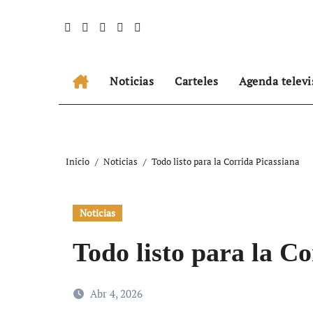
Ir
al
contenido
Noticias
Carteles
Agenda televi
Inicio
Noticias
Todo listo para la Corrida Picassiana
Noticias
Todo listo para la C
Abr 4, 2026