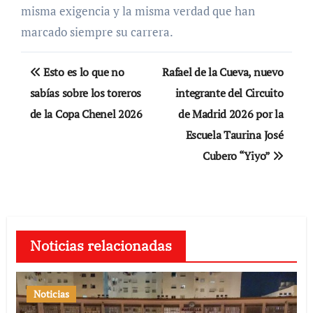
misma exigencia y la misma verdad que han
marcado siempre su carrera.
Navegación
Esto es lo que no
Rafael de la Cueva, nuevo
de
sabías sobre los toreros
integrante del Circuito
de la Copa Chenel 2026
de Madrid 2026 por la
entradas
Escuela Taurina José
Cubero “Yiyo”
Noticias relacionadas
Noticias