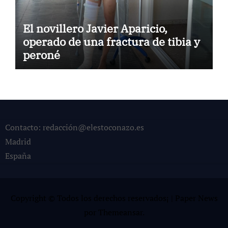
El novillero Javier Aparicio,
operado de una fractura de tibia y
peroné
Contacto: redacción@elestoconazo.es
Madrid
España
Copyright © Todos los derechos reservados¡
|
Paper News
por
Themeansar
.