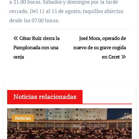
a 21.00 horas. Sábados y domingos por la tarde
cerrado. Del 11 al 15 de agosto, taquillas abiertas
desde las 07.00 horas.
Navegación
César Ruiz cierra la
José Mora, operado de
de
Pamplonada con una
nuevo de su grave cogida
oreja
en Ceret
entradas
Noticias relacionadas
Noticias