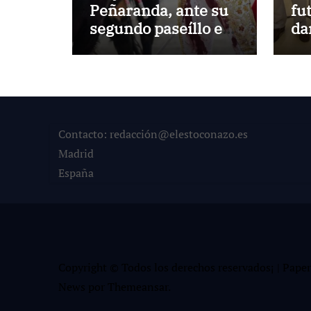
Peñaranda, ante su
fu
segundo paseíllo en
da
Las Ventas esta
He
temporada
Contacto: redacción@elestoconazo.es
Madrid
España
Copyright © Todos los derechos reservados¡
|
Paper
News
por
Themeansar
.