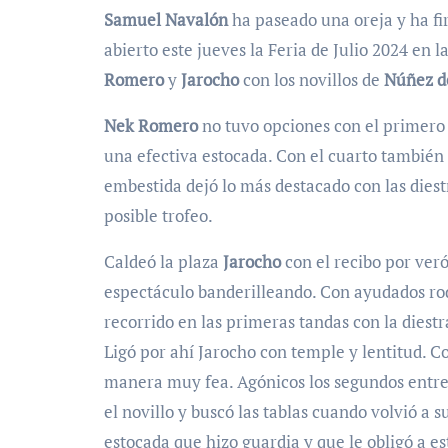
Samuel Navalón
ha paseado una oreja y ha fi
abierto este jueves la Feria de Julio 2024 en 
Romero
y
Jarocho
con los novillos de
Núñez d
Nek Romero
no tuvo opciones con el primero d
una efectiva estocada. Con el cuarto también
embestida dejó lo más destacado con las diestra
posible trofeo.
Caldeó la plaza
Jarocho
con el recibo por veró
espectáculo banderilleando. Con ayudados rodi
recorrido en las primeras tandas con la diest
Ligó por ahí Jarocho con temple y lentitud. Co
manera muy fea. Agónicos los segundos entre
el novillo y buscó las tablas cuando volvió a 
estocada que hizo guardia y que le obligó a e