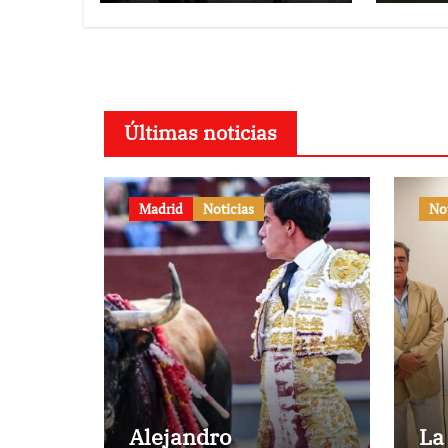
Últimas noticias
Madrid
Noticias
No
Alejandro
La