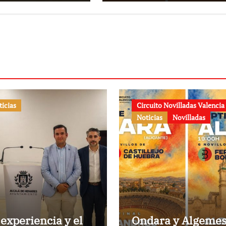
Valenciano
ticias
Circuito Novilladas Valencia
Noticias
Novilladas
 experiencia y el
Ondara y Algemes