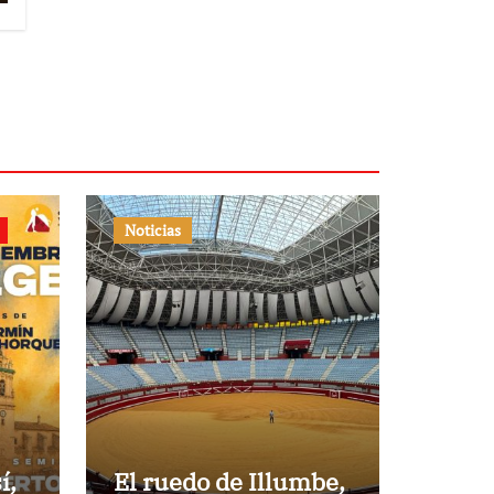
Noticias
í,
El ruedo de Illumbe,