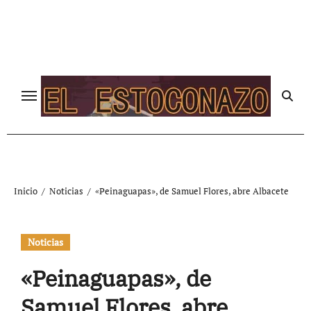
Ir
al
contenido
Inicio
Noticias
«Peinaguapas», de Samuel Flores, abre Albacete
Noticias
«Peinaguapas», de
Samuel Flores, abre