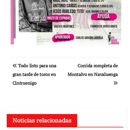
Navegación
Todo listo para una
Corrida completa de
de
gran tarde de toros en
Montalvo en Navaluenga
Cintruenigo
entradas
Noticias relacionadas