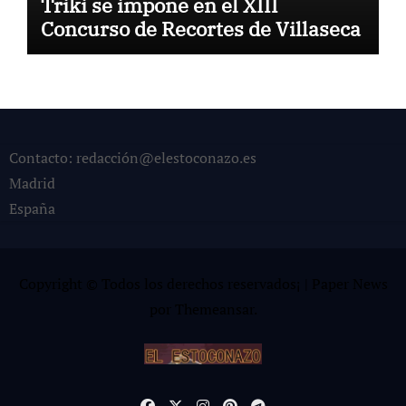
Triki se impone en el XIII
Concurso de Recortes de Villaseca
Contacto: redacción@elestoconazo.es
Madrid
España
Copyright © Todos los derechos reservados¡
|
Paper News
por
Themeansar
.