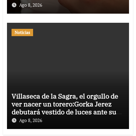
Ago 8, 2026
Noticias
Villaseca de la Sagra, el orgullo de
ver nacer un torero:Gorka Jerez
debutará vestido de luces ante su
pueblo
Ago 8, 2026