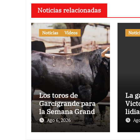
Noticias relacionadas
Noticias
Vídeos
Notic
Los toros de
La g
Garcigrande para
Vict
la Semana Grande
lidi
Donostiarra
vez 
Ago 6, 2026
Ago
Toro
en l