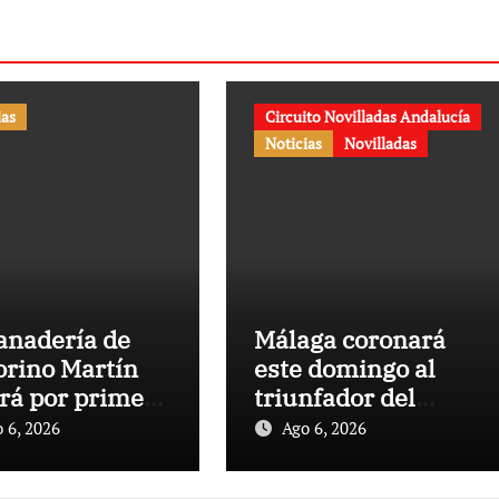
ias
Circuito Novilladas Andalucía
Noticias
Novilladas
anadería de
Málaga coronará
orino Martín
este domingo al
ará por primera
triunfador del
en la Plaza de
Circuito de
 6, 2026
Ago 6, 2026
s de Cehegín
Novilladas de
a corrida
Andalucía 2026