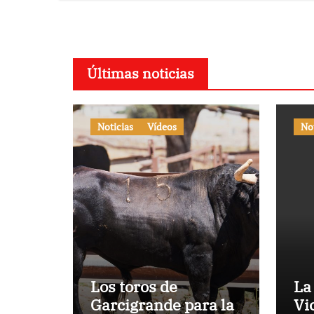
con
su 1
Últimas noticias
Noticias
Vídeos
No
Los toros de
La
Garcigrande para la
Vi