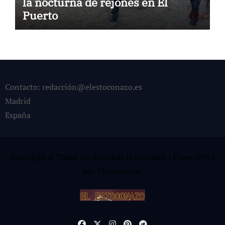
la nocturna de rejones en El
Puerto
Contacto: redacción@elestoconazo.es
Madrid
España
Copyright © Todos los derechos reservados¡
|
Paper News
por
Themeansar
.