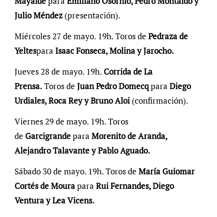
Mayalde
para
Emiliano Osornio, Pedro Montaldo y
Julio Méndez
(presentación).
Miércoles 27 de mayo. 19h. Toros de
Pedraza de
Yeltes
para
Isaac Fonseca, Molina y Jarocho.
Jueves 28 de mayo. 19h.
Corrida de La
Prensa.
Toros de
Juan Pedro Domecq
para
Diego
Urdiales, Roca Rey y Bruno Aloi
(confirmación).
Viernes 29 de mayo. 19h. Toros
de
Garcigrande
para
Morenito de Aranda,
Alejandro Talavante y Pablo Aguado.
Sábado 30 de mayo. 19h. Toros de
María Guiomar
Cortés de Moura
para
Rui Fernandes, Diego
Ventura y Lea Vicens.