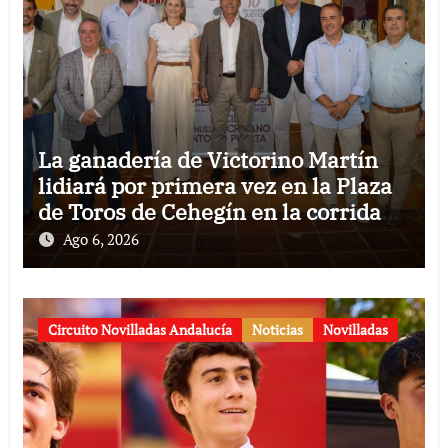
La ganadería de Victorino Martín
lidiará por primera vez en la Plaza
de Toros de Cehegín en la corrida
conmemorativa de su 125
Ago 6, 2026
aniversario
Circuito Novilladas Andalucía
Noticias
Novilladas