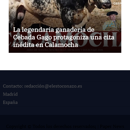
La legendaria ganadería de
Cebada Gago protagoniza una cita
inédita en Calamocha
Contacto: redacción@elestoconazo.es
Madrid
España
Copyright © Todos los derechos reservados¡
|
Paper News