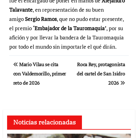
fue el encargado de poner en manos de
Alejandro
Talavante
, en representación de su buen
amigo
Sergio Ramos
, que no pudo estar presente,
el premio
‘Embajador de la Tauromaquia’
, por su
afición y por llevar la bandera de la Tauromaquia
por todo el mundo sin importarle el qué dirán.
Navegación
Mario Vilau se cita
Roca Rey, protagonista
de
con Valdemorillo, primer
del cartel de San Isidro
reto de 2026
2026
entradas
Noticias relacionadas