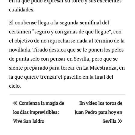
en la que pudo expresar su toreo y sus excelentes
cualidades.
El onubense llega a la segunda semifinal del
certamen “seguro y con ganas de que llegue”, con
el objetivo de no reprocharse nada al término de la
novillada. Tirado destaca que se le ponen los pelos
de punta solo con pensar en Sevilla, pero que se
siente preparado para torear en La Maestranza, en
la que quiere trenzar el paseíllo en la final del
ciclo.
Navegación
Comienza la magia de
En vídeo los toros de
de
los días imprevisibles:
Juan Pedro para hoy en
Vive San Isidro
Sevilla
entradas