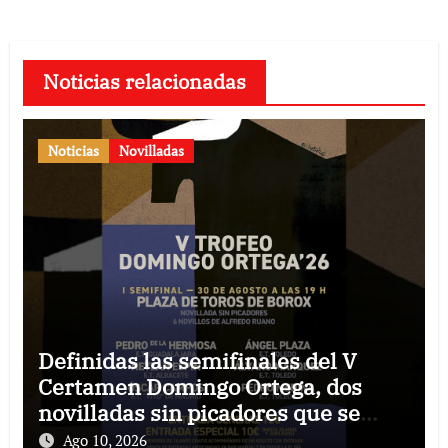
Noticias relacionadas
Noticias
Novilladas
Definidas las semifinales del V
Certamen Domingo Ortega, dos
novilladas sin picadores que se
celebrarán en Borox y Yepes
Ago 10, 2026