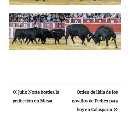
Navegación
Julio Norte bordea la
Orden de lidia de los
de
perfección en Mieza
novillos de Pedrés para
hoy en Calasparra
entradas