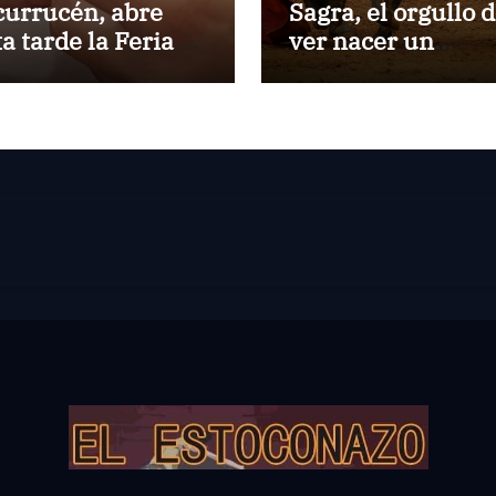
currucén, abre
Sagra, el orgullo 
ta tarde la Feria de
ver nacer un
 Peregrina de
torero:Gorka Jere
ntevedra
debutará vestido 
luces ante su pue