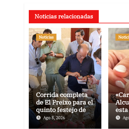
Noticias relacionadas
Noticias
Notic
Corrida completa
«Car
de El Freixo para el
Alcu
quinto festejo de la
esta
Temporada de
de l
Ago 8, 2026
Ago
Verano en El
Pon