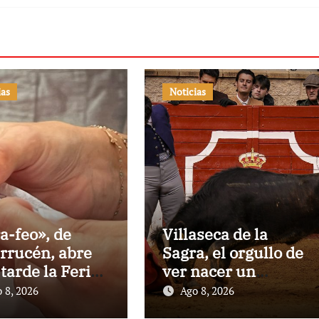
ias
Noticias
a-feo», de
Villaseca de la
rrucén, abre
Sagra, el orgullo de
 tarde la Feria
ver nacer un
a Peregrina de
torero:Gorka Jerez
 8, 2026
Ago 8, 2026
tevedra
debutará vestido