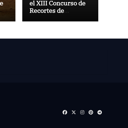
de
el XIII Concurso de
Recortes de
z
Villaseca
de
blo