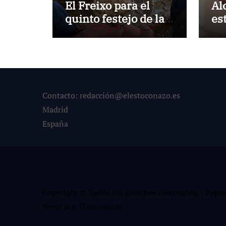
El Freixo para el
Al
quinto festejo de la
es
Temporada de
la
Verano en El Puerto
Po
Contacto: redacción@elestoconazo.es
Madrid
España
Copyright © Todos los derechos reservados¡
|
Paper
News
por
Themeansar
.