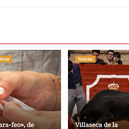
de luces ante su
pueblo
ticias
Noticias
ara-feo», de
Villaseca de la