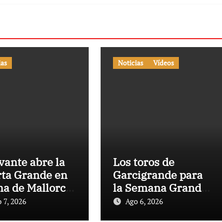
ias
Noticias
Vídeos
vante abre la
Los toros de
ta Grande en
Garcigrande para
a de Mallorca
la Semana Grande
una gran tarde
Donostiarra
 7, 2026
Ago 6, 2026
 los Cuvillo