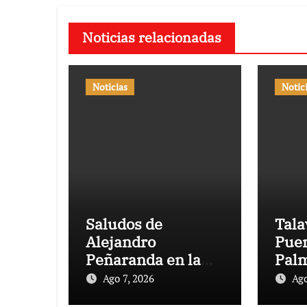
Noticias relacionadas
Noticias
Notic
Saludos de
Tala
Alejandro
Puer
Peñaranda en la
Palm
primera corrida de
con 
Ago 7, 2026
Ago
toros de agosto
ante