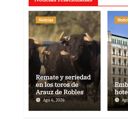
Noticias
Notic
Remate y seriedad
en los toros de
Emb
Arauz de Robles
hote
para la despedida
Ago 6, 2026
Ago
de Víctor Puerto de
Ciudad Real y el
gran momento de