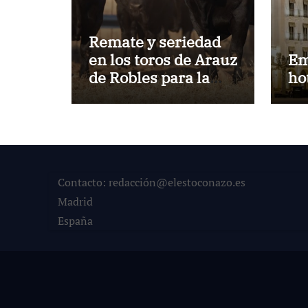
Remate y seriedad
en los toros de Arauz
Em
de Robles para la
ho
despedida de Víctor
Puerto de Ciudad
Real y el gran
momento de Luque
y Navalón
Contacto: redacción@elestoconazo.es
Madrid
España