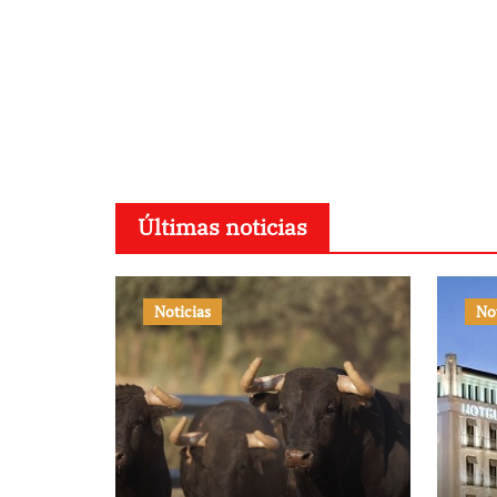
Luque y Navalón
Últimas noticias
Noticias
No