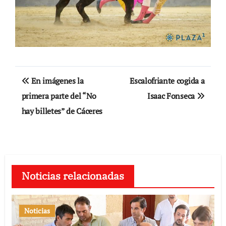
Navegación
En imágenes la
Escalofriante cogida a
de
primera parte del “No
Isaac Fonseca
hay billetes” de Cáceres
entradas
Noticias relacionadas
Noticias