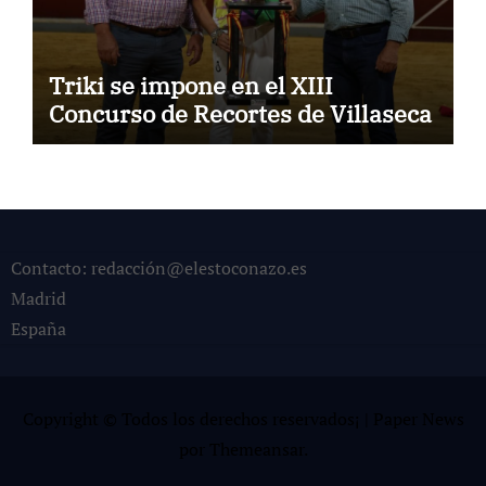
Triki se impone en el XIII
Concurso de Recortes de Villaseca
Contacto: redacción@elestoconazo.es
Madrid
España
Copyright © Todos los derechos reservados¡
|
Paper News
por
Themeansar
.