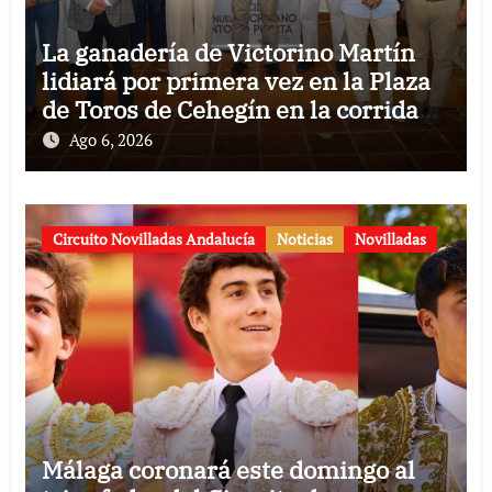
La ganadería de Victorino Martín
lidiará por primera vez en la Plaza
de Toros de Cehegín en la corrida
conmemorativa de su 125
Ago 6, 2026
aniversario
Circuito Novilladas Andalucía
Noticias
Novilladas
Málaga coronará este domingo al