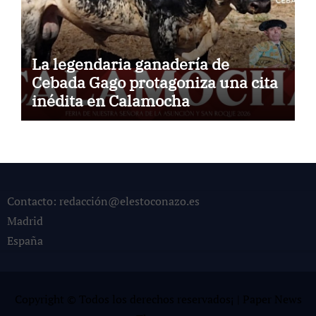
La legendaria ganadería de
Cebada Gago protagoniza una cita
inédita en Calamocha
Contacto: redacción@elestoconazo.es
Madrid
España
Copyright © Todos los derechos reservados¡
|
Paper News