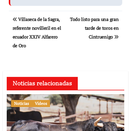
Navegación
Villaseca de la Sagra,
Todo listo para una gran
de
referente novilleril en el
tarde de toros en
ecuador XXIV Alfarero
Cintruenigo
entradas
de Oro
Noticias relacionadas
Noticias
Vídeos