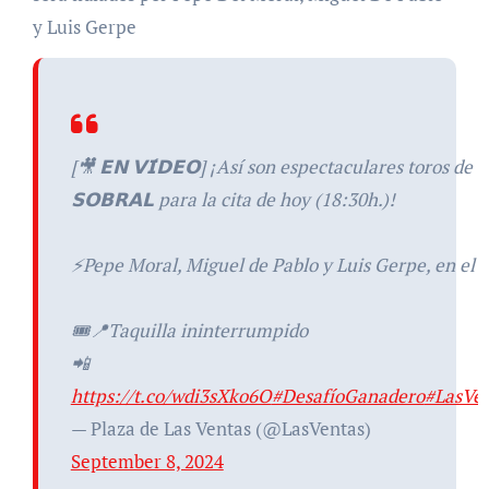
y Luis Gerpe
[🎥 𝗘𝗡 𝗩𝗜́𝗗𝗘𝗢] ¡Así son espectaculares toros de 𝗗
𝗦𝗢𝗕𝗥𝗔𝗟 para la cita de hoy (18:30h.)!
⚡️Pepe Moral, Miguel de Pablo y Luis Gerpe, en el c
🎟️📍Taquilla ininterrumpido
📲
https://t.co/wdi3sXko6O
#DesafíoGanadero
#LasVe
— Plaza de Las Ventas (@LasVentas)
September 8, 2024