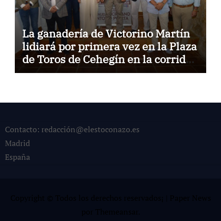
La ganadería de Victorino Martín
lidiará por primera vez en la Plaza
de Toros de Cehegín en la corrida
conmemorativa de su 125
aniversario
Contacto: redacción@elestoconazo.es
Madrid
España
Copyright © Todos los derechos reservados¡
|
Paper News
por
Themeansar
.