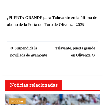
¡𝐏𝐔𝐄𝐑𝐓𝐀 𝐆𝐑𝐀𝐍𝐃𝐄 para 𝐓𝐚𝐥𝐚𝐯𝐚𝐧𝐭𝐞 en la última de
abono de la Feria del Toro de Olivenza 2025!
Navegación
Suspendida la
Talavante, puerta grande
de
novillada de Ayamonte
en Olivenza
entradas
Noticias relacionadas
Noticias