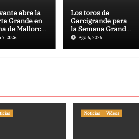
vante abre la
Los toros de
ta Grande en
Garcigrande para
a de Mallorca
la Semana Grande
una gran tarde
Donostiarra
 7, 2026
Ago 6, 2026
 los Cuvillo
ticias
Noticias
Vídeos