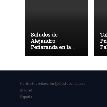
Saludos de
Ta
Alejandro
Pu
Peñaranda en la
Pa
primera corrida de
co
toros de agosto
an
Contacto: redacción@elestoconazo.es
Madrid
España