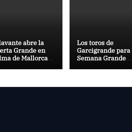
lavante abre la
Los toros de
erta Grande en
Garcigrande para 
lma de Mallorca
Semana Grande
n una gran tarde
Donostiarra
te los Cuvillo