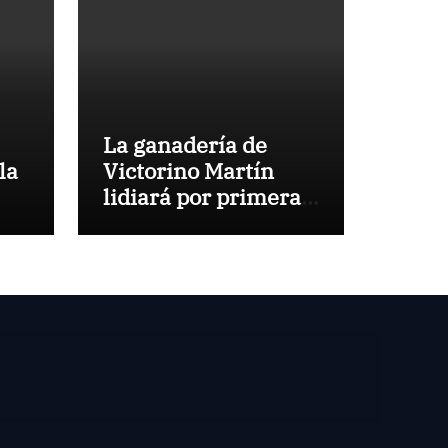
La ganadería de
la
Victorino Martín
lidiará por primera
vez en la Plaza de
Toros de Cehegín en
la corrida
conmemorativa de
su 125 aniversario