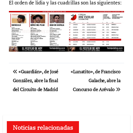
El orden de lidia y las cuadrillas son las siguientes:
Navegación
«Guardián», de José
«Lunatito», de Francisco
de
González, abre la final
Galache, abre la
del Circuito de Madrid
Concurso de Arévalo
entradas
Noticias relacionadas