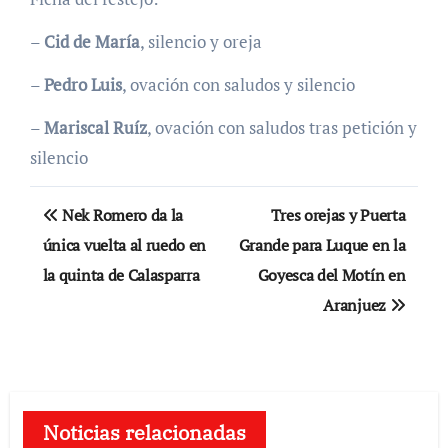
–
Cid de María
, silencio y oreja
–
Pedro Luis
, ovación con saludos y silencio
–
Mariscal Ruíz
, ovación con saludos tras petición y
silencio
Navegación
Nek Romero da la
Tres orejas y Puerta
de
única vuelta al ruedo en
Grande para Luque en la
la quinta de Calasparra
Goyesca del Motín en
entradas
Aranjuez
Noticias relacionadas