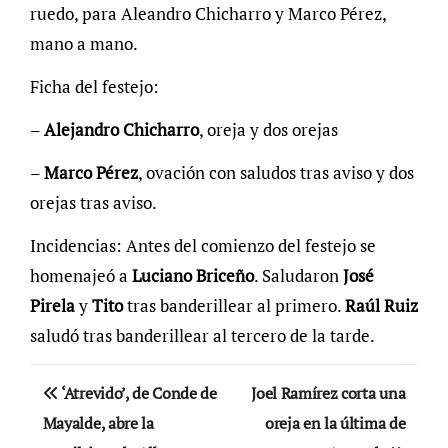
ruedo, para Aleandro Chicharro y Marco Pérez,
mano a mano.
Ficha del festejo:
–
Alejandro Chicharro
, oreja y dos orejas
–
Marco Pérez
, ovación con saludos tras aviso y dos
orejas tras aviso.
Incidencias: Antes del comienzo del festejo se
homenajeó a
Luciano Briceño
. Saludaron
José
Pirela
y
Tito
tras banderillear al primero.
Raúl Ruiz
saludó tras banderillear al tercero de la tarde.
Navegación
‘Atrevido’, de Conde de
Joel Ramírez corta una
de
Mayalde, abre la
oreja en la última de