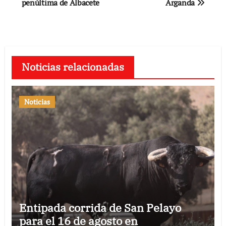
penúltima de Albacete
Arganda
entradas
Noticias relacionadas
Noticias
Entipada corrida de San Pelayo
para el 16 de agosto en