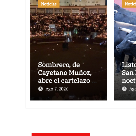
Noticias
Notic
Sombrero, de
List
Cayetano Muñoz,
San 
abre el cartelazo de
noct
Marbella
rejo
Ago 7, 2026
Ago
Puer