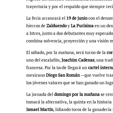
trayectoria y por el respaldo que siempre reci
La feria arrancará el
19 de junio
con el deno
hierros de
Zalduendo
y
La Purísima
en un des
a Istres, junto a dos debutantes muy esperad
combina solvencia, proyección y una visión 
El sábado, por la mañana, será turno de la
cor
uno del escalafón,
Joachim Cadenas
, una tra
francesa. Por la tarde llegará un
cartel intern
mexicano
Diego San Román
—que vuelve tras
los jóvenes valores que se han ganado un luga
La jornada del
domingo por la mañana
se cen
tomará la alternativa, la quinta en la histor
Ismael Martín
, lidiando toros de la ganaderí