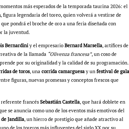
 momentos más esperados de la temporada taurina 2026: el
n
, figura legendaria del toreo, quien volverá a vestirse de
que pondrá el broche de oro a una feria diseñada con
r la juventud.
is Bernardini
y el empresario
Bernard Marsella
, artífices de
 creativa de la llamada
“Olivenza francesa”
, un coso de
prende por su originalidad y la calidad de su programación.
rridas de toros
, una
corrida camarguesa
y un
festival de gal
entre figuras, nuevas promesas y conceptos frescos que
l referente francés
Sebastián Castella
, que hará doblete en
 que se anuncia como uno de los eventos más emotivos del
 de Jandilla
, un hierro de prestigio que añade atractivo al
no de los toreros más influyentes del siglo XX por su