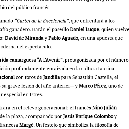
bió del público francés.
minado
“Cartel de la Excelencia”
, que enfrentará a los
afío ganadero. Harán el paseíllo
Daniel Luque
, quien vuelv
os:
David de Miranda
y
Pablo Aguado
, en una apuesta que
moderna del espectáculo.
rida camarguesa “A l’Avenir”
, protagonizada por el número
dición profundamente enraizada en la cultura taurina
acional
con toros de
Jandilla
para Sebastián Castella, el
 su grave lesión del año anterior— y
Marco Pérez
, uno de
r especial en Istres.
trará en el relevo generacional: el francés
Nino Julián
ia de la plaza, acompañado por
Jesús Enrique Colombo
y
a francesa
Margé
. Un festejo que simboliza la filosofía de