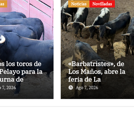
ias
Noticias
Novilladas
os los toros de
«Barbatristes», de
Pelayo para la
Los Maños, abre la
urna de
feria de La
nes en El
Albahaca de
 7, 2026
Ago 7, 2026
to
Huesca