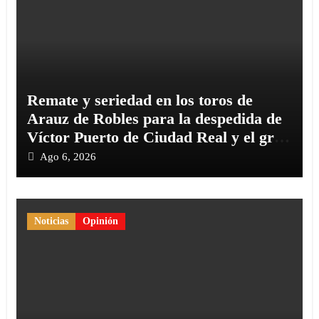
Remate y seriedad en los toros de
Arauz de Robles para la despedida de
Víctor Puerto de Ciudad Real y el gran
momento de Luque y Navalón
Ago 6, 2026
Noticias
Opinión