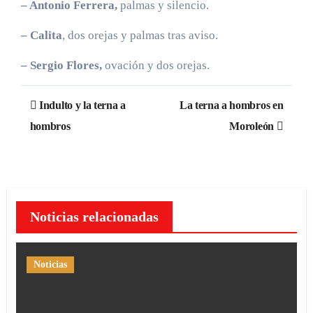
– Antonio Ferrera,
palmas y silencio.
– Calita
, dos orejas y palmas tras aviso.
– Sergio Flores,
ovación y dos orejas.
Navegación
Indulto y la terna a
La terna a hombros en
de
hombros
Moroleón
entradas
Noticias relacionadas
Noticias