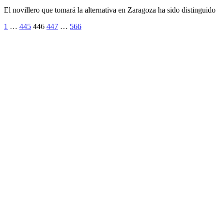
El novillero que tomará la alternativa en Zaragoza ha sido distinguid
Paginación
1
…
445
446
447
…
566
de
entradas