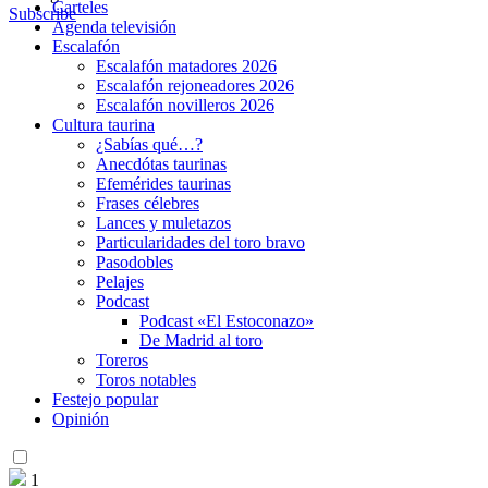
Carteles
Subscribe
Agenda televisión
Escalafón
Escalafón matadores 2026
Escalafón rejoneadores 2026
Escalafón novilleros 2026
Cultura taurina
¿Sabías qué…?
Anecdótas taurinas
Efemérides taurinas
Frases célebres
Lances y muletazos
Particularidades del toro bravo
Pasodobles
Pelajes
Podcast
Podcast «El Estoconazo»
De Madrid al toro
Toreros
Toros notables
Festejo popular
Opinión
1