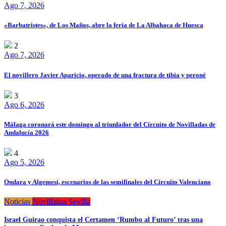
Ago 7, 2026
«Barbatristes», de Los Maños, abre la feria de La Albahaca de Huesca
2
Ago 7, 2026
El novillero Javier Aparicio, operado de una fractura de tibia y peroné
3
Ago 6, 2026
Málaga coronará este domingo al triunfador del Circuito de Novilladas de
Andalucía 2026
4
Ago 5, 2026
Ondara y Algemesí, escenarios de las semifinales del Circuito Valenciano
Noticias
Novilladas
Sevilla
Israel Guirao conquista el Certamen ‘Rumbo al Futuro’ tras una