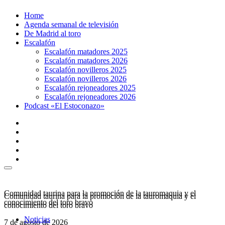
Ir
Home
al
Agenda semanal de televisión
contenido
De Madrid al toro
Escalafón
Escalafón matadores 2025
Escalafón matadores 2026
Escalafón novilleros 2025
Escalafón novilleros 2026
Escalafón rejoneadores 2025
Escalafón rejoneadores 2026
Podcast «El Estoconazo»
Comunidad taurina para la promoción de la tauromaquia y el
Comunidad taurina para la promoción de la tauromaquia y el
conocimiento del toro bravo
conocimiento del toro bravo
Noticias
7 de agosto de 2026