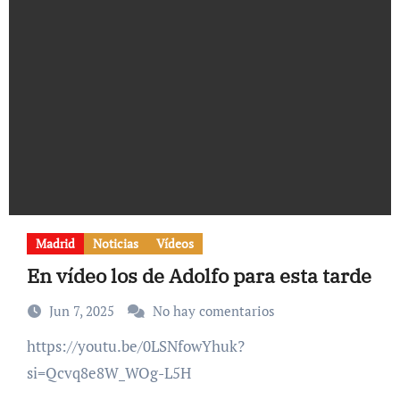
Madrid
Noticias
Vídeos
En vídeo los de Adolfo para esta tarde
Jun 7, 2025
No hay comentarios
https://youtu.be/0LSNfowYhuk?
si=Qcvq8e8W_WOg-L5H