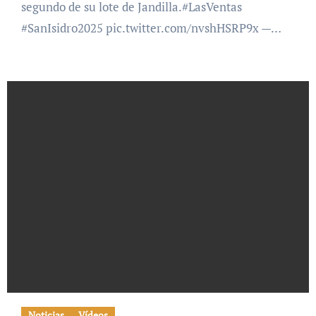
segundo de su lote de Jandilla.#LasVentas
#SanIsidro2025 pic.twitter.com/nvshHSRP9x —…
Noticias
Vídeos