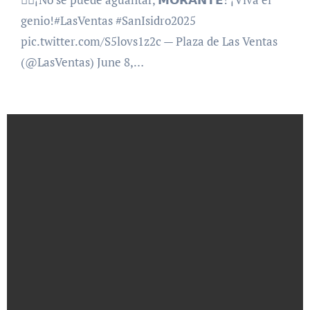
genio!#LasVentas #SanIsidro2025
pic.twitter.com/S5lovs1z2c — Plaza de Las Ventas
(@LasVentas) June 8,…