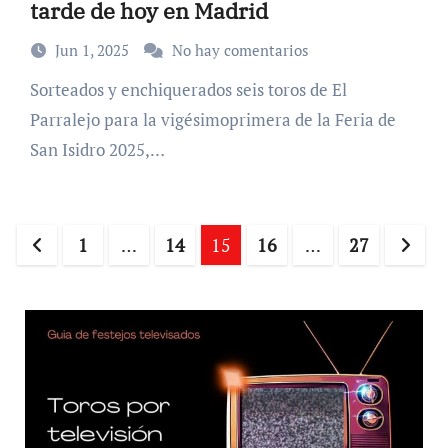
tarde de hoy en Madrid
Jun 1, 2025
No hay comentarios
Sorteados y enchiquerados seis toros de El
Parralejo para la vigésimoprimera de la Feria de
San Isidro 2025,…
Paginación
1
…
14
15
16
…
27
de
entradas