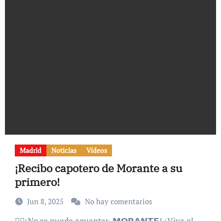
Madrid
Noticias
Vídeos
¡Recibo capotero de Morante a su
primero!
Jun 8, 2025
No hay comentarios
🧞‍♂️¡No se puede aguantar, 𝗠𝗢𝗥𝗔𝗡𝗧𝗘! ¡Viva el