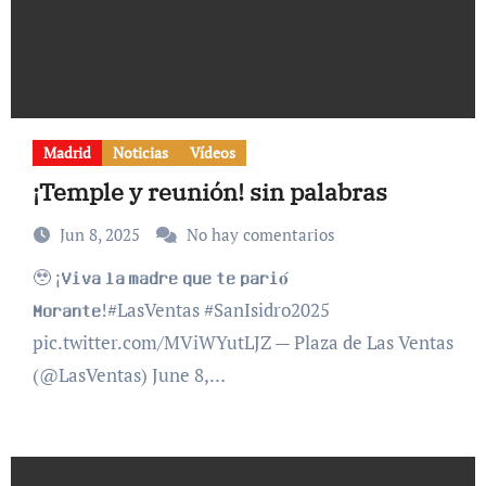
Madrid
Noticias
Vídeos
¡Temple y reunión! sin palabras
Jun 8, 2025
No hay comentarios
🥹 ¡𝐕𝐢𝐯𝐚 𝐥𝐚 𝐦𝐚𝐝𝐫𝐞 𝐪𝐮𝐞 𝐭𝐞 𝐩𝐚𝐫𝐢𝐨́
𝐌𝐨𝐫𝐚𝐧𝐭𝐞!#LasVentas #SanIsidro2025
pic.twitter.com/MViWYutLJZ — Plaza de Las Ventas
(@LasVentas) June 8,…