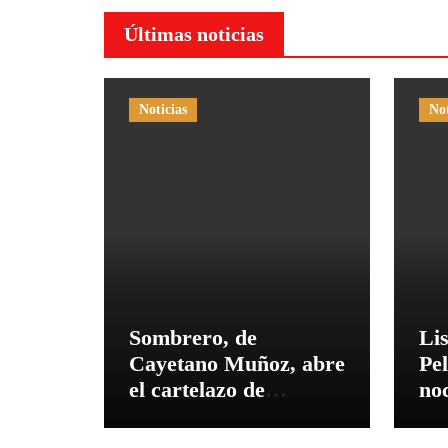
Últimas noticias
Noticias
Not
Sombrero, de
Lis
Cayetano Muñoz, abre
Pel
el cartelazo de
no
Marbella
El