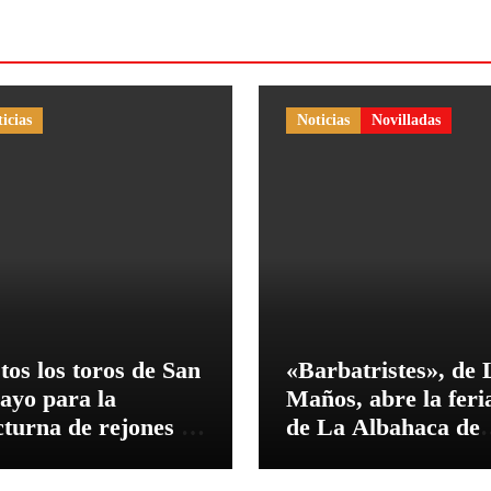
icias
Noticias
Novilladas
tos los toros de San
«Barbatristes», de 
ayo para la
Maños, abre la feri
cturna de rejones en
de La Albahaca de
 Puerto
Huesca