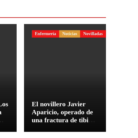
Enfermería
Noticias
Novilladas
Los
El novillero Javier
a
Aparicio, operado de
una fractura de tibia y
peroné